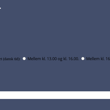
…
Mellem kl. 13.00 og kl. 16.00.
Mellem kl. 16
t (dansk tid):