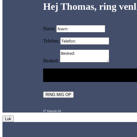
Hej Thomas, ring venli
Form 07 – ring mig op – klassisk bil
Navn:
Telefon:
Besked:
Bedst i tidsrummet (dansk tid):
Bedst i tidsrumme
22.00.
RING MIG OP
07 klassisk bil
Luk