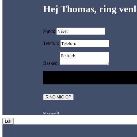
Hej Thomas, ring venli
Form 09 – ring mig op – veteranbil
Navn:
Telefon:
Besked:
Bedst i tidsrummet (dansk tid):
Bedst i tidsrumme
22.00.
RING MIG OP
09 veteranbil
Luk