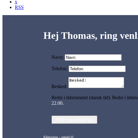
x
RSS
Hej Thomas, ring venli
Form 02 – ring mig venligst op
Navn:
Telefon:
Besked:
Bedst i tidsrummet (dansk tid):
Bedst i tidsr
22.00.
Ring mig venligst op
Rådgivning – opkald 02