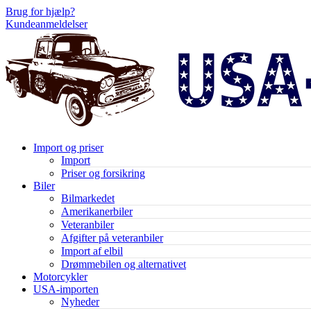
Brug for hjælp?
Kundeanmeldelser
Import og priser
Import
Priser og forsikring
Biler
Bilmarkedet
Amerikanerbiler
Veteranbiler
Afgifter på veteranbiler
Import af elbil
Drømmebilen og alternativet
Motorcykler
USA-importen
Nyheder