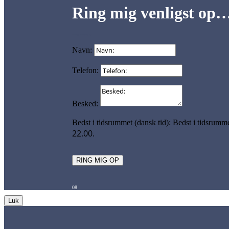
Ring mig venligst op
Form 08 – ring mig op
Navn:
Telefon:
Besked:
Bedst i tidsrummet (dansk tid):
Bedst i tidsrumme
22.00.
RING MIG OP
08
Luk