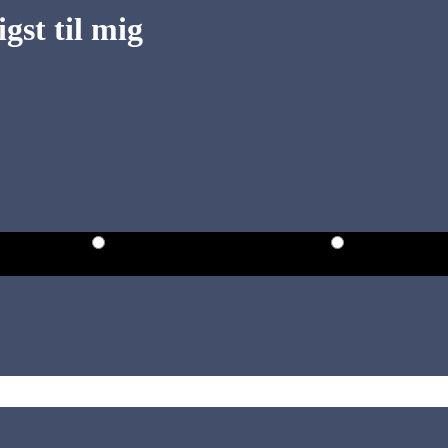
gst til mig
Mellem kl. 13.00 og kl. 16.00.
Mellem kl. 16
t (dansk tid):