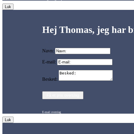
Luk
Hej Thomas, jeg har br
Overslag – e-mail besked
Navn:
E-mail:
Besked:
Få et pris overslag
E-mail overslag
Luk