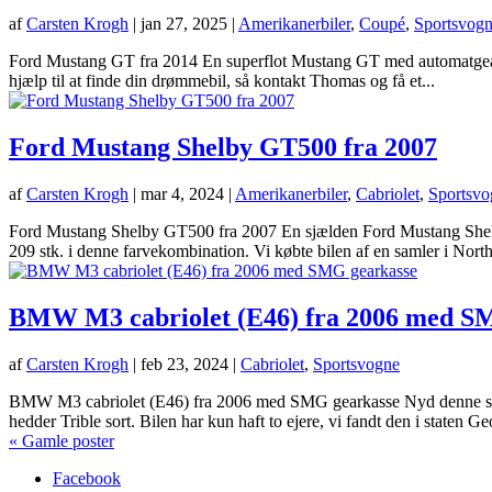
af
Carsten Krogh
|
jan 27, 2025
|
Amerikanerbiler
,
Coupé
,
Sportsvog
Ford Mustang GT fra 2014 En superflot Mustang GT med automatgear. Bi
hjælp til at finde din drømmebil, så kontakt Thomas og få et...
Ford Mustang Shelby GT500 fra 2007
af
Carsten Krogh
|
mar 4, 2024
|
Amerikanerbiler
,
Cabriolet
,
Sportsvo
Ford Mustang Shelby GT500 fra 2007 En sjælden Ford Mustang Shelb
209 stk. i denne farvekombination. Vi købte bilen af en samler i North
BMW M3 cabriolet (E46) fra 2006 med S
af
Carsten Krogh
|
feb 23, 2024
|
Cabriolet
,
Sportsvogne
BMW M3 cabriolet (E46) fra 2006 med SMG gearkasse Nyd denne sup
hedder Trible sort. Bilen har kun haft to ejere, vi fandt den i staten Geo
« Gamle poster
Facebook