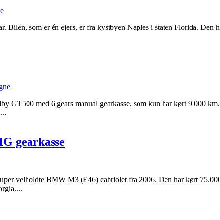
ne
len, som er én ejers, er fra kystbyen Naples i staten Florida. Den har
gne
y GT500 med 6 gears manual gearkasse, som kun har kørt 9.000 km. U
...
MG gearkasse
er velholdte BMW M3 (E46) cabriolet fra 2006. Den har kørt 75.00
rgia....