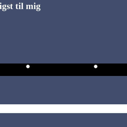
gst til mig
Mellem kl. 13.00 og kl. 16.00.
Mellem kl. 16
t (dansk tid):