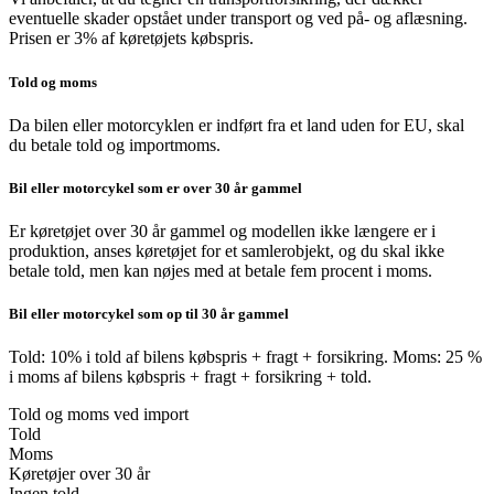
eventuelle skader opstået under transport og ved på- og aflæsning.
Prisen er 3% af køretøjets købspris.
Told og moms
Da bilen eller motorcyklen er indført fra et land uden for EU, skal
du betale told og importmoms.
Bil eller motorcykel som er over 30 år gammel
Er køretøjet over 30 år gammel og modellen ikke længere er i
produktion, anses køretøjet for et samlerobjekt, og du skal ikke
betale told, men kan nøjes med at betale fem procent i moms.
Bil eller motorcykel som op til 30 år gammel
Told: 10% i told af bilens købspris + fragt + forsikring. Moms: 25 %
i moms af bilens købspris + fragt + forsikring + told.
Told og moms ved import
Told
Moms
Køretøjer over 30 år
Ingen told