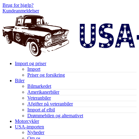
Brug for hjælp?
Kundeanmeldelser
Import og priser
Import
Priser og forsikring
Biler
Bilmarkedet
Amerikanerbiler
Veteranbiler
Afgifter på veteranbiler
Import af elbil
Drømmebilen og alternativet
Motorcykler
USA-importen
Nyheder
Om os