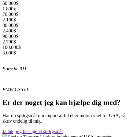
60.000$
1.800§
70.000$
2.100$
80.000$
2.400$
90.000$
2.700$
100.000$
3.000$
Porsche 911.
BMW CS630.
Er der noget jeg kan hjælpe dig med?
Har du spørgsmål om import af bil eller motorcykel fra USA, så
skriv endelig til mig.
Ja tak, jeg har lige et spørgsmål