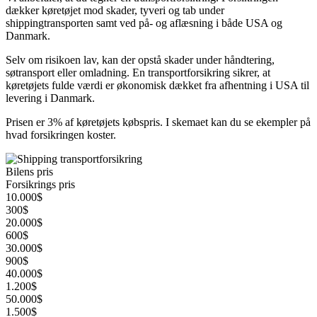
dækker køretøjet mod skader, tyveri og tab under
shippingtransporten samt ved på- og aflæsning i både USA og
Danmark.
Selv om risikoen lav, kan der opstå skader under håndtering,
søtransport eller omladning. En transportforsikring sikrer, at
køretøjets fulde værdi er økonomisk dækket fra afhentning i USA til
levering i Danmark.
Prisen er 3% af køretøjets købspris. I skemaet kan du se ekempler på
hvad forsikringen koster.
Bilens pris
Forsikrings pris
10.000$
300$
20.000$
600$
30.000$
900$
40.000$
1.200$
50.000$
1.500$