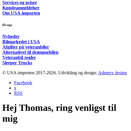
Services og priser
Kundeanmeldelser
Om USA-importen
Øvrige
Nyheder
Bilmarkedet i USA
Afgifter på veteranbiler
Alternativet til drømmebilen
Veteranbil regler
Sleeper Trucks
© USA-importen 2017-2026. Udvikling og design:
Admeex design
Facebook
x
RSS
Hej Thomas, ring venligst til
mig