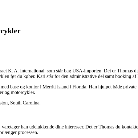
rcykler
K. A. International, som står bag USA-importen. Det er Thomas du ko
n før du køber. Kari står for den administrative del samt booking af las
med base og kontor i Merritt Island i Florida. Han hjulpet både privat
er og motorcykler.
eston, South Carolina.
aretager han udelukkende dine interesser. Det er Thomas du kontakter,
forlænger processen.