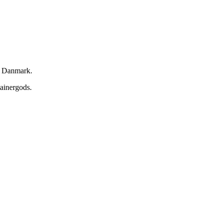
il Danmark.
tainergods.