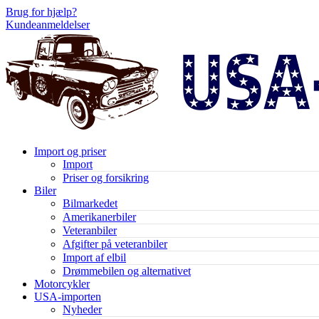
Brug for hjælp?
Kundeanmeldelser
Import og priser
Import
Priser og forsikring
Biler
Bilmarkedet
Amerikanerbiler
Veteranbiler
Afgifter på veteranbiler
Import af elbil
Drømmebilen og alternativet
Motorcykler
USA-importen
Nyheder