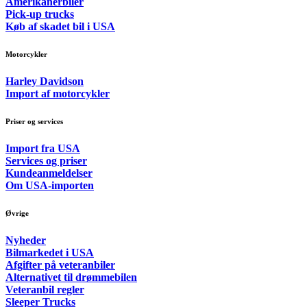
Amerikanerbiler
Pick-up trucks
Køb af skadet bil i USA
Motorcykler
Harley Davidson
Import af motorcykler
Priser og services
Import fra USA
Services og priser
Kundeanmeldelser
Om USA-importen
Øvrige
Nyheder
Bilmarkedet i USA
Afgifter på veteranbiler
Alternativet til drømmebilen
Veteranbil regler
Sleeper Trucks