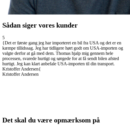
Sådan siger vores kunder
5
5
{
Det er første gang jeg har importeret en bil fra USA og det er en
{
kæmpe tillidssag. Jeg har tidligere hørt godt om USA-importen og
a
valgte derfor at gå med dem. Thomas hjalp mig gennem hele
T
processen, svarede hurtigt og sørgede for at få sendt bilen afsted
m
hurtigt. Jeg kan klart anbefale USA-importen til din transport.
J
Kristoffer Andersen
{
Kristoffer Andersen
Det skal du være opmærksom på