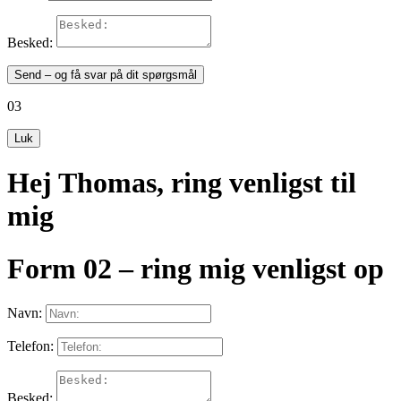
Besked:
Send – og få svar på dit spørgsmål
03
Luk
Hej Thomas, ring venligst til
mig
Form 02 – ring mig venligst op
Navn:
Telefon:
Besked: