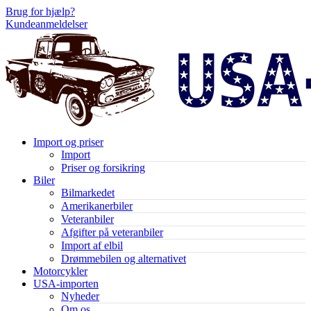
Brug for hjælp?
Kundeanmeldelser
Import og priser
Import
Priser og forsikring
Biler
Bilmarkedet
Amerikanerbiler
Veteranbiler
Afgifter på veteranbiler
Import af elbil
Drømmebilen og alternativet
Motorcykler
USA-importen
Nyheder
Om os